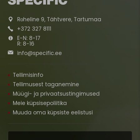
rohkem vastutu
pakendidisain o
vähendada plast
Rоheline 9, Tähtvere, Tartumaa

See on oluline
+372 327 8111

keskkonnamõju 
E-N: 8-17
Vastutustundlik 

R: 8-16
tarneahelas SPE
sertifitseeritud
info@specific.ee

IFFO RS) ning ots
lahendusi, et 
jalajälge ja ress
Tellimisinfo
👉 Lahendused,
Tellimusest taganemine
igapäevaselt p
Müügi- ja privaatsustingimused
kasutajakogemus
loomaarstilt ja
Meie küpsisepoliitika
sobivaim SPECIFI
Muuda oma küpsiste eelistusi