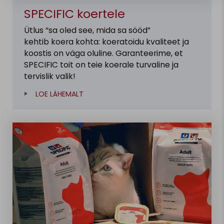
SPECIFIC koertele
Ütlus “sa oled see, mida sa sööd”
kehtib koera kohta: koeratoidu kvaliteet ja
koostis on väga oluline. Garanteerime, et
SPECIFIC toit on teie koerale turvaline ja
tervislik valik!
LOE LÄHEMALT