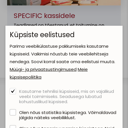
SPECIFIC kassidele
Teadlased on tõestanud, et toitumine on
kassi tervise ja elukvaliteedi puhul üks
Küpsiste eelistused
olulisemaid võtmetegureid. SPECIFIC toetab
Sinu kassi tervist ja heaolu!
Parima veebikülastuse pakkumiseks kasutame
küpsiseid. Vaikimisi nõustub teie veebilehitseja
LOE LÄHEMALT
nendega. Soovi korral saate oma eelistusi muuta.
Müügi- ja privaatsustingimused
Meie
küpsisepoliitika
Kasutame tehnilisi küpsiseid, mis on vajalikud
veebi toimimiseks. Seadusega lubatud
kohustuslikud küpsised.
Olen nõus statistika küpsistega. Võimaldavad
jälgida näiteks veebiliiklust.