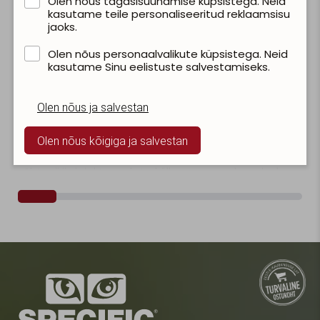
Olen nõus tagasisuunamise küpsistega. Neid
kasutame teile personaliseeritud reklaamsisu
jaoks.
Olen nõus personaalvalikute küpsistega. Neid
kasutame Sinu eelistuste salvestamiseks.
Olen nõus ja salvestan
Kui muidu on Bendi oma pehmete
📦 Kvaliteet, mi
käppadega väga rahul - libiseb
Tõeline kvaliteet
neil elegantselt mööda tuba ja
koostisosades,
Olen nõus kõigiga ja salvestan
imetleb tundide kaupa, siis
igas pisidetailis
õhtusöögiajal tunneb ta küll
loomisel on arve
puudust ühest tavalisest pöidlast.
keskkonda kui k
👍🏻 Oleks ju käkitegu seda konservi
kasutajakogemus
ise lahti saada... 😜
mugavus ✔️ "Sen
www.specific.ee
korduvsulgemis
mugavaks kasut
sulgumine aitab
värskust ja kvalit
tasane põhi te
lihtsamaks 💙 V